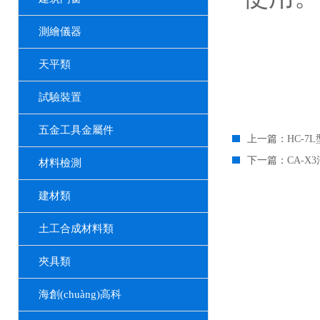
測繪儀器
天平類
試驗裝置
五金工具金屬件
上一篇：
HC-7
下一篇：
CA-X
材料檢測
建材類
土工合成材料類
夾具類
海創(chuàng)高科